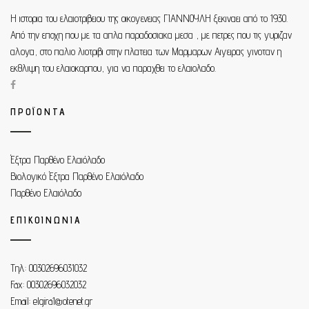
Η ιστορια του ελαιοτριβειου της οικογενειας ΓΙΑΝΝΟΥΛΗ ξεκιναει από τo 1930.
Από την εποχη που με τα απλα παραδοσιακα μεσα , με πετρες που τις γυριζαν
αλογα, στο παλιο λιοτριβι στην πλατεια των Μαρμαρων Αιγειρας γινοταν η
εκθλιψη του ελαιοκαρπου, για να παραχθει το ελαιολαδο.
ΠΡΟΪΟΝΤΑ
Έξτρα Παρθένο Ελαιόλαδο
Βιολογικό Έξτρα Παρθένο Ελαιόλαδο
Παρθένο Ελαιόλαδο
ΕΠΙΚΟΙΝΩΝΙΑ
Τηλ: 00302696031032
Fax: 00302696032032
Email: elgira1@otenet.gr