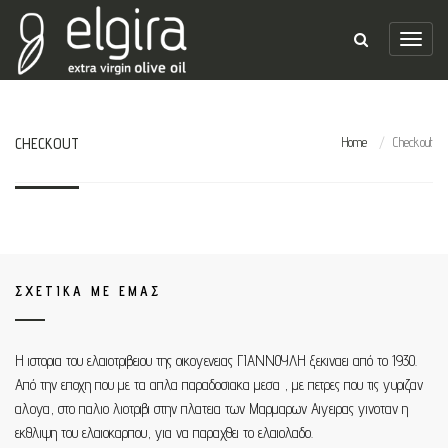
CHECKOUT
Home
Checkout
ΣΧΕΤΙΚΑ ΜΕ ΕΜΑΣ
Η ιστορια του ελαιοτριβειου της οικογενειας ΓΙΑΝΝΟΥΛΗ ξεκιναει από τo 1930.
Από την εποχη που με τα απλα παραδοσιακα μεσα , με πετρες που τις γυριζαν
αλογα, στο παλιο λιοτριβι στην πλατεια των Μαρμαρων Αιγειρας γινοταν η
εκθλιψη του ελαιοκαρπου, για να παραχθει το ελαιολαδο.