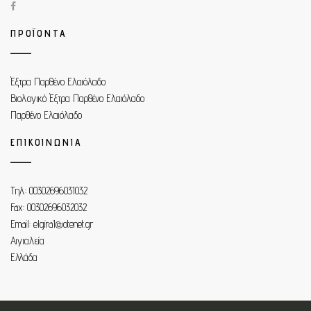
ΠΡΟΪΟΝΤΑ
Έξτρα Παρθένο Ελαιόλαδο
Βιολογικό Έξτρα Παρθένο Ελαιόλαδο
Παρθένο Ελαιόλαδο
ΕΠΙΚΟΙΝΩΝΙΑ
Τηλ: 00302696031032
Fax: 00302696032032
Email: elgira1@otenet.gr
Αιγιαλεία
Ελλάδα